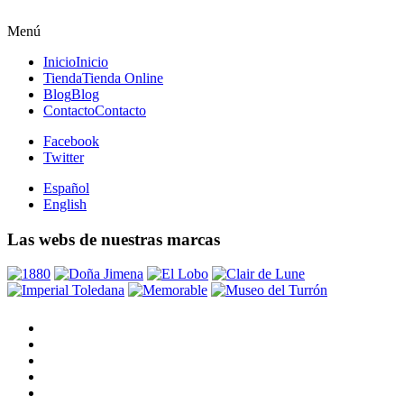
Menú
Inicio
Inicio
Tienda
Tienda Online
Blog
Blog
Contacto
Contacto
Facebook
Twitter
Español
English
Las webs de nuestras marcas