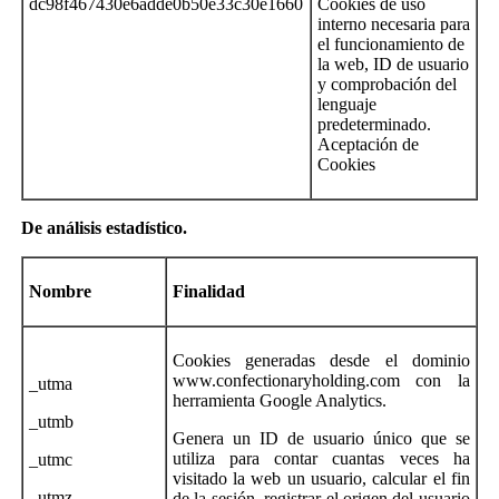
dc98f467430e6adde0b50e33c30e1660
Cookies de uso
interno necesaria para
el funcionamiento de
la web, ID de usuario
y comprobación del
lenguaje
predeterminado.
Aceptación de
Cookies
De
análisis estadístico
.
Nombre
Finalidad
Cookies generadas desde el dominio
www.confectionaryholding.com con la
_utma
herramienta Google Analytics.
_utmb
Genera un ID de usuario único que se
utiliza para contar cuantas veces ha
_utmc
visitado la web un usuario, calcular el fin
_utmz
de la sesión, registrar el origen del usuario