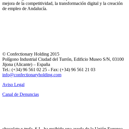
mejora de la competitividad, la transformación digital y la creación
de empleo de Andalucía.
© Confectionary Holding 2015
Polígono Industrial Ciudad del Turrón, Edificio Museo S/N, 03100
Jijona (Alicante) – España
Tel.: (+34) 96 561 02 25 - Fax: (+34) 96 561 21 03
info@confectionaryholding.com
Aviso Legal
Canal de Denuncias
chocolate y trufa, S.L. ha recibido una ayuda de la Unión Europea